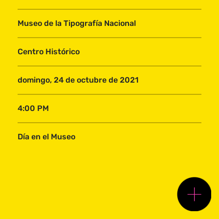
Embajadas
Museo de la Tipografía Nacional
Centro Histórico
23FCH ED. 2020
domingo, 24 de octubre de 2021
Casa Ibargüen
7 avenida 11-66, zona 1. Centro Histórico
4:00 PM
(+502) 2285-8990 al 52
festivaldelcentrohistorico@gmail.com
Día en el Museo