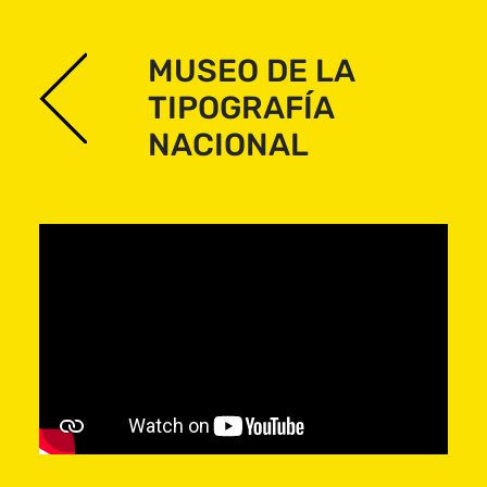
MUSEO DE LA
TIPOGRAFÍA
El Festival
NACIONAL
La Agenda 24FCH
Actividades Infantiles
Exposiciones y
Recorridos 360